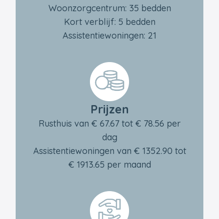
Woonzorgcentrum: 35 bedden
Kort verblijf: 5 bedden
Assistentiewoningen: 21
Prijzen
Rusthuis van € 67.67 tot € 78.56 per
dag
Assistentiewoningen van € 1352.90 tot
€ 1913.65 per maand