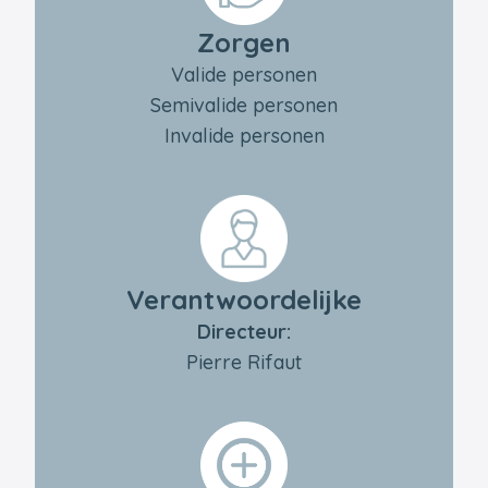
Zorgen
Valide personen
Semivalide personen
Invalide personen
Verantwoordelijke
Directeur:
Pierre Rifaut