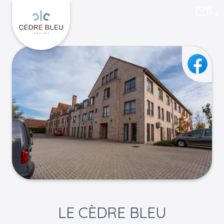
cedre
010
Keer terug naar Le Cèdre Bleu
Faceb
LE CÈDRE BLEU