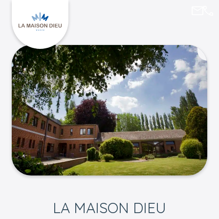
lucie
085
Keer terug naar La Maison Dieu
LA MAISON DIEU