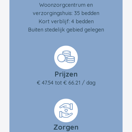
Woonzorgcentrum en
verzorgingshuis: 35 bedden
Kort verblijf: 4 bedden
Buiten stedelijk gebied gelegen
Prijzen
€ 47.54 tot € 66.21 / dag
Zorgen