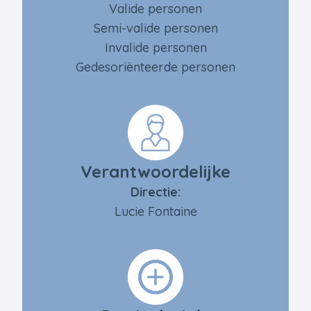
Valide personen
Semi-valide personen
Invalide personen
Gedesoriënteerde personen
Verantwoordelijke
Directie:
Lucie Fontaine