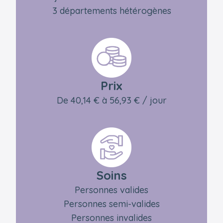
3 départements hétérogènes
Prix
De 40,14 € à 56,93 € / jour
Soins
Personnes valides
Personnes semi-valides
Personnes invalides