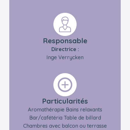
Responsable
Directrice :
Inge Verrycken
Particularités
Aromathérapie Bains relaxants
Bar/cafétéria Table de billard
Chambres avec balcon ou terrasse