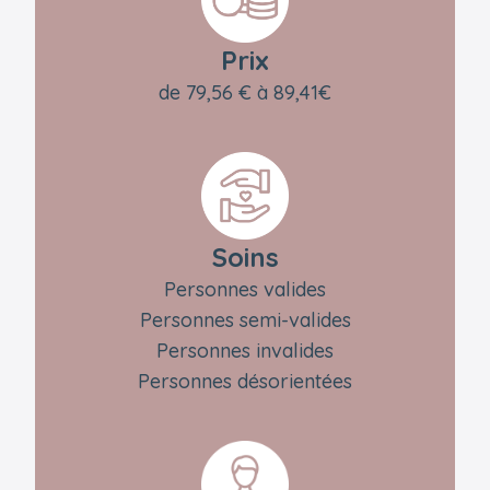
Prix
de 79,56 € à 89,41€
Soins
Personnes valides
Personnes semi-valides
Personnes invalides
Personnes désorientées