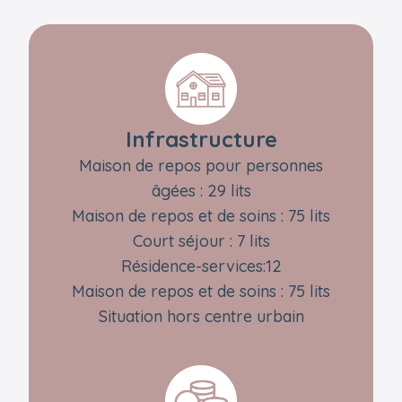
Infrastructure
Maison de repos pour personnes
âgées : 29 lits
Maison de repos et de soins : 75 lits
Court séjour : 7 lits
Résidence-services:12
Maison de repos et de soins : 75 lits
Situation hors centre urbain