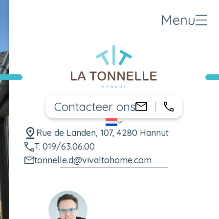
Menu
Contacteer ons
019/63.06
tonnelle.d@viv
NL
Taal wijzigen
Rue de Landen, 107, 4280 Hannut
T. 019/63.06.00
tonnelle.d@vivaltohome.com