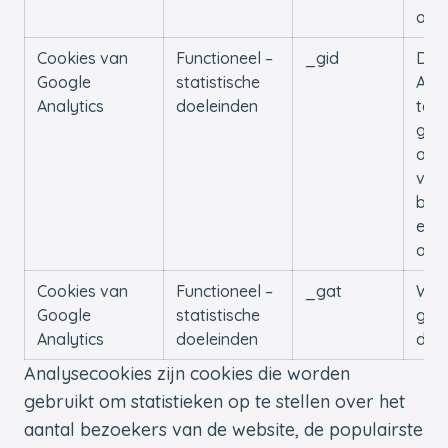
om u
Cookies van
Functioneel –
_gid
Dez
Google
statistische
Anal
Analytics
doeleinden
te s
gebr
anal
ver
bez
en d
ano
Cookies van
Functioneel –
_gat
Word
Google
statistische
gebr
Analytics
doeleinden
de w
Analysecookies zijn cookies die worden
gebruikt om statistieken op te stellen over het
aantal bezoekers van de website, de populairste