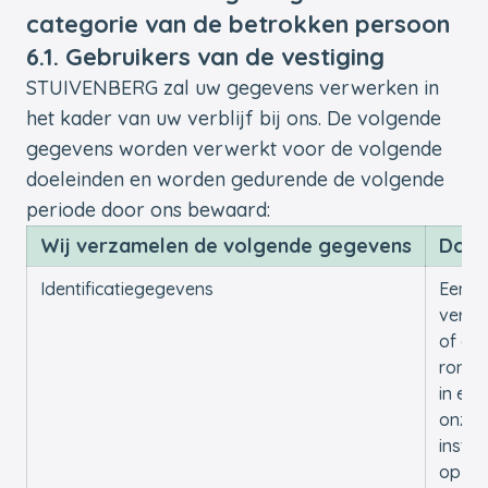
categorie van de betrokken persoon
6.1. Gebruikers van de vestiging
STUIVENBERG zal uw gegevens verwerken in
het kader van uw verblijf bij ons. De volgende
gegevens worden verwerkt voor de volgende
doeleinden en worden gedurende de volgende
periode door ons bewaard:
Wij verzamelen de volgende gegevens
Doel
Identificatiegegevens
Een
verga
of ee
rondl
in een
onze
instel
op uw