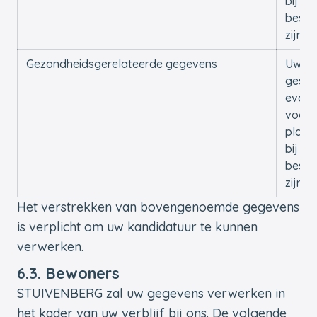
bij on
besch
zijn
Gezondheidsgerelateerde gegevens
Uw
gesch
evalu
voor 
plaat
bij on
besch
zijn
Het verstrekken van bovengenoemde gegevens
is verplicht om uw kandidatuur te kunnen
verwerken.
6.3. Bewoners
STUIVENBERG zal uw gegevens verwerken in
het kader van uw verblijf bij ons. De volgende