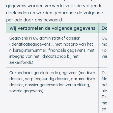
gegevens worden verwerkt voor de volgende
doeleinden en worden gedurende de volgende
periode door ons bewaard:
Wij verzamelen de volgende gegevens
Doel
Gegevens in uw administratief dossier
Uw be
(identificatiegegevens, , met inbegrip van het
maken
rijksregisternummer, financiële gegevens, met
Factu
inbegrip van het lidmaatschap bij het
verle
ziekenfonds)
Gezondheidsgerelateerde gegevens (medisch
Diagn
dossier, verpleegkundig dossier, paramedisch
Medis
dossier, dossier geneesmiddelverstrekking,
behan
sociale gegevens)
uitvo
Regis
medis
en ve