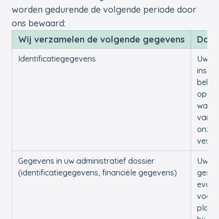
worden gedurende de volgende periode door
ons bewaard:
Wij verzamelen de volgende gegevens
Doel
Identificatiegegevens
Uw
inschr
behan
op de
wachtl
van e
onze
vesti
Gegevens in uw administratief dossier
Uw
(identificatiegegevens, financiële gegevens)
gesch
evalu
voor 
plaat