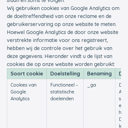
slaan en soms te volgen.
Wij gebruiken cookies van Google Analytics om
de doeltreffendheid van onze reclame en de
gebruikerservaring op onze website te meten.
Hoewel Google Analytics de door onze website
verstrekte informatie voor ons registreert,
hebben wij de controle over het gebruik van
deze gegevens. Hieronder vindt u de lijst van
cookies die op onze website worden gebruikt:
Soort cookie
Doelstelling
Benaming
Doo
Cookies van
Functioneel –
_ga
Dez
Google
statistische
Anal
Analytics
doeleinden
ses
en o
houd
De c
ken