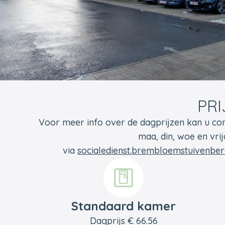
PRI
Voor meer info over de dagprijzen kan u con
maa, din, woe en vri
via
socialedienst.brembloemstuivenb
Standaard kamer
Dagprijs € 66.56