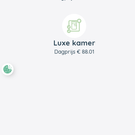
Luxe kamer
Dagprijs € 88.01
Voettekst
Terug naar de startpagina
AVG