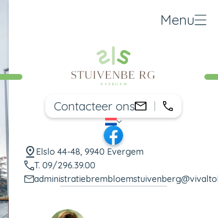
Menu
Contacteer ons
09/296.39
administratie
NL
Taal wijzigen
Facebook
Elslo 44-48, 9940 Evergem
T. 09/296.39.00
administratiebrembloemstuivenberg@vivalt