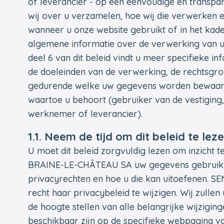
of leverancier - op een eenvoudige en transpa
wij over u verzamelen, hoe wij die verwerken 
wanneer u onze website gebruikt of in het kader 
algemene informatie over de verwerking van uw
deel 6 van dit beleid vindt u meer specifieke 
de doeleinden van de verwerking, de rechtsgr
gedurende welke uw gegevens worden bewaard,
waartoe u behoort (gebruiker van de vestiging
werknemer of leverancier).
1.1. Neem de tijd om dit beleid te lez
U moet dit beleid zorgvuldig lezen om inzicht 
BRAINE-LE-CHÂTEAU SA uw gegevens gebruikt. 
privacyrechten en hoe u die kan uitoefenen.
recht haar privacybeleid te wijzigen. Wij zulle
de hoogte stellen van alle belangrijke wijzigin
beschikbaar zijn op de specifieke webpagina va