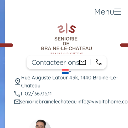
Menu
Contacteer ons
02/367.15.1
senioriebraine
NL
Taal wijzigen
Rue Auguste Latour 43k, 1440 Braine-Le-
Chateau
T. 02/367.15.11
senioriebrainelechateau.info@vivaltohome.c