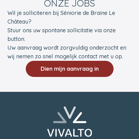
ONZE JOBS
Wil je solliciteren bij Séniorie de Braine Le
Château?
Stuur ons uw spontane sollicitatie via onze
button.
Uw aanvraag wordt zorgvuldig onderzocht en
wij nemen zo snel mogelijk contact met u op.
Dien mijn aanvraag in
Voettekst
Terug naar de startpagina