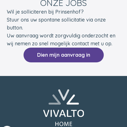
ONZE JOBS
Wil je solliciteren bij Prinsenhof?
Stuur ons uw spontane sollicitatie via onze
button.
Uw aanvraag wordt zorgvuldig onderzocht en
wij nemen zo snel mogelijk contact met u op.
Dien mijn aanvraag in
Voettekst
Terug naar de startpagina