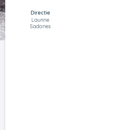
Directie
Laurine
Sadones
rm weergeven
rm weergeven