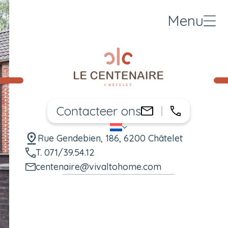
Menu
Contacteer ons
071/39.54.
centenaire@vi
NL
Taal wijzigen
Rue Gendebien, 186, 6200 Châtelet
T. 071/39.54.12
centenaire@vivaltohome.com