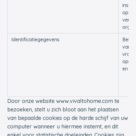
instel
op uw
verzo
organ
Identificatiegegevens
Behan
van u
vrage
opmer
en kl
Door onze website www.vivaltohome.com te
bezoeken, stelt u zich bloot aan het plaatsen
van bepaalde cookies op de harde schijf van uw
computer wanneer u hiermee instemt, en dit
enkel voor statistische doeleinden. Cookies zijn