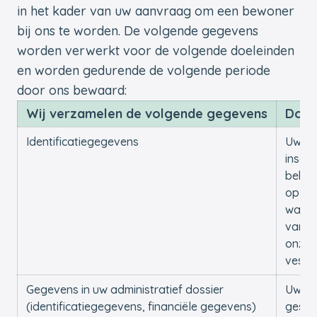
in het kader van uw aanvraag om een bewoner
bij ons te worden. De volgende gegevens
worden verwerkt voor de volgende doeleinden
en worden gedurende de volgende periode
door ons bewaard:
Wij verzamelen de volgende gegevens
Doel
Identificatiegegevens
Uw
inschr
behan
op de
wachtl
van e
onze
vesti
Gegevens in uw administratief dossier
Uw
(identificatiegegevens, financiële gegevens)
gesch