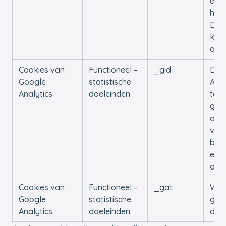
en o
houd
De c
ken
om u
Cookies van
Functioneel –
_gid
Dez
Google
statistische
Anal
Analytics
doeleinden
te s
gebr
anal
ver
bez
en d
ano
Cookies van
Functioneel –
_gat
Word
Google
statistische
gebr
Analytics
doeleinden
de w