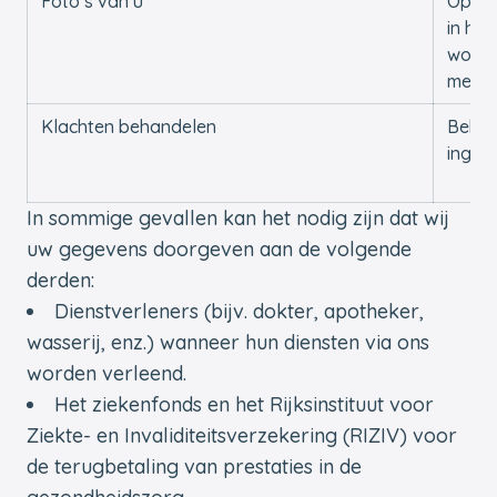
Foto’s van u
Op on
in het
woonz
meded
Klachten behandelen
Behan
inged
In sommige gevallen kan het nodig zijn dat wij
uw gegevens doorgeven aan de volgende
derden:
Dienstverleners (bijv. dokter, apotheker,
wasserij, enz.) wanneer hun diensten via ons
worden verleend.
Het ziekenfonds en het Rijksinstituut voor
Ziekte- en Invaliditeitsverzekering (RIZIV) voor
de terugbetaling van prestaties in de