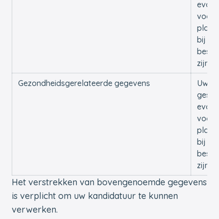
evalu
voor 
plaat
bij on
besch
zijn
Gezondheidsgerelateerde gegevens
Uw
gesch
evalu
voor 
plaat
bij on
besch
zijn
Het verstrekken van bovengenoemde gegevens
is verplicht om uw kandidatuur te kunnen
verwerken.