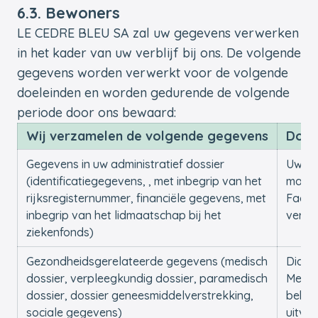
6.3. Bewoners
LE CEDRE BLEU SA zal uw gegevens verwerken
in het kader van uw verblijf bij ons. De volgende
gegevens worden verwerkt voor de volgende
doeleinden en worden gedurende de volgende
periode door ons bewaard:
Wij verzamelen de volgende gegevens
Doel
Gegevens in uw administratief dossier
Uw be
(identificatiegegevens, , met inbegrip van het
maken
rijksregisternummer, financiële gegevens, met
Factu
inbegrip van het lidmaatschap bij het
verle
ziekenfonds)
Gezondheidsgerelateerde gegevens (medisch
Diagn
dossier, verpleegkundig dossier, paramedisch
Medis
dossier, dossier geneesmiddelverstrekking,
behan
sociale gegevens)
uitvo