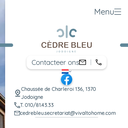
Menu
Contacteer ons
010/81.43.
cedrebleu.secr
NL
Taal wijzigen
Facebook
Chaussée de Charleroi 136, 1370
Jodoigne
T. 010/81.43.33
cedrebleu.secretariat@vivaltohome.com