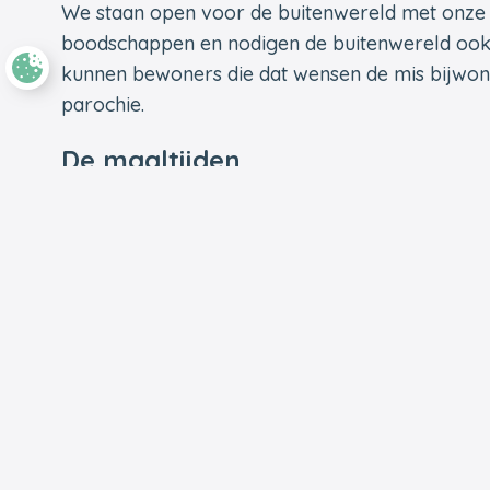
We staan open voor de buitenwereld met onze v
boodschappen en nodigen de buitenwereld ook 
kunnen bewoners die dat wensen de mis bijwo
parochie.
De maaltijden
Het keukenpersoneel van de instelling bereidt 
uitgebalanceerde maaltijden, rekening houdend 
individu. Dit gebeurt onder toezicht van een ex
besproken en opgesteld. Het ontbijt, het mid
samengesteld door ons keukenteam om smakeli
maaltijden aan te bieden. Het menu wordt twe
eventueel kan worden aangepast aan de wense
wordt een vieruurtje opgediend in de eetzaal vo
De assistentiewoningen