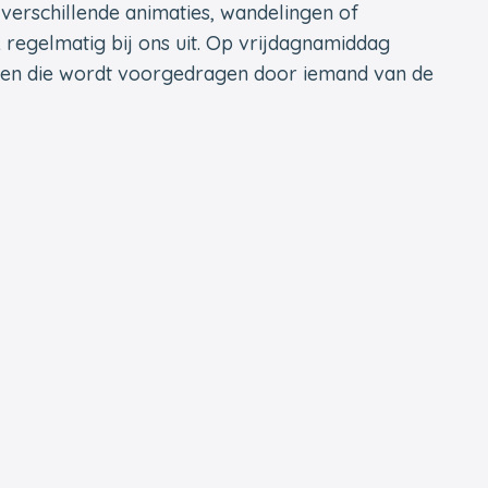
erschillende animaties, wandelingen of
regelmatig bij ons uit. Op vrijdagnamiddag
nen die wordt voorgedragen door iemand van de
ter plekke een verscheidenheid aan
met het dieet, de textuur en de smaak van elk
terne diëtiste, met wie de menu’s worden
dagmaal en het avondmaal worden zorgvuldig
jke, gevarieerde, evenwichtige en gezonde
e weken van tevoren aangekondigd, zodat het
n en smaken van de bewoners. ’s Namiddags
or sociaal contact en interactie.