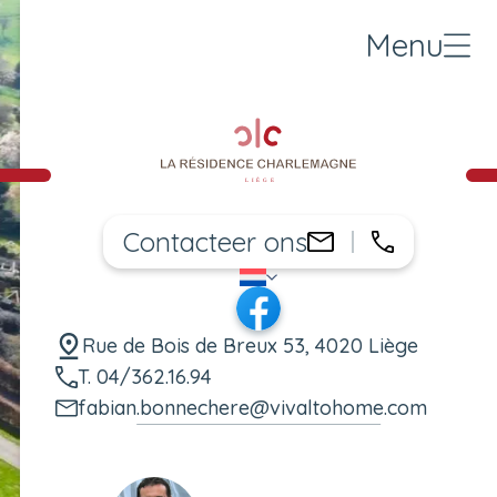
Menu
Contacteer ons
04/362.16.
fabian.bonnec
NL
Taal wijzigen
Facebook
Rue de Bois de Breux 53, 4020 Liège
T. 04/362.16.94
fabian.bonnechere@vivaltohome.com