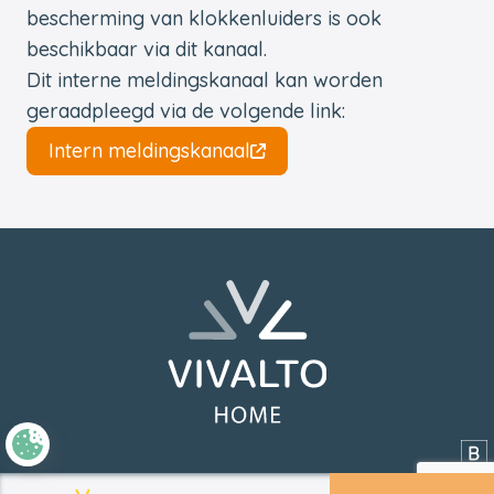
bescherming van klokkenluiders is ook
beschikbaar via dit kanaal.
Dit interne meldingskanaal kan worden
geraadpleegd via de volgende link:
Intern meldingskanaal
Voettekst
Terug naar de startpagina
Si
AVG