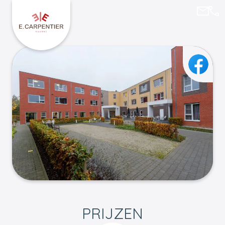
geros
05
Keer terug naar E. Carpentier
Faceb
PRIJZEN