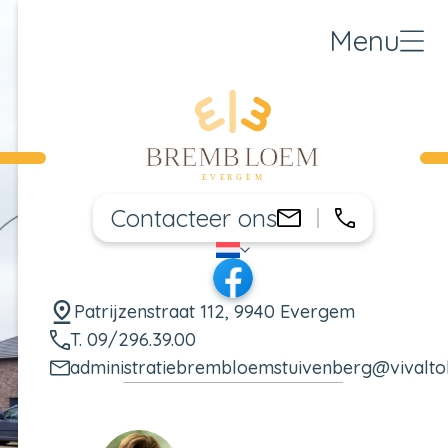
Menu
Contacteer ons
09/296.39
administratie
NL
Taal wijzigen
Facebook
Patrijzenstraat 112, 9940 Evergem
T. 09/296.39.00
administratiebrembloemstuivenberg@vivalt