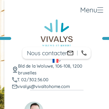
Menu
Nous contacter
02/302.56
vivalys@vival
FR
Changer de langue
Bld de la Woluwe, 106-108, 1200
bruxelles
T. 02/302.56.00
vivalys@vivaltohome.com