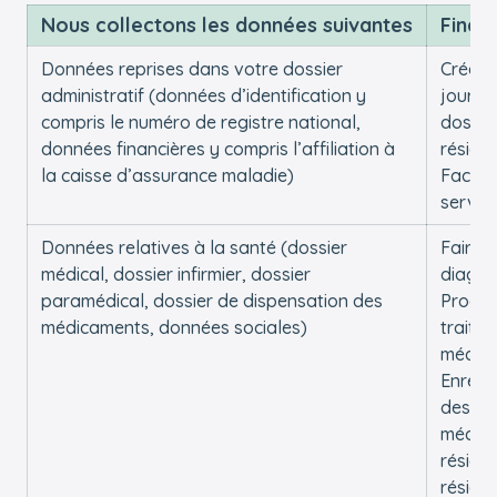
Nous collectons les données suivantes
Finali
Données reprises dans votre dossier
Créer e
administratif (données d’identification y
jour v
compris le numéro de registre national,
dossie
données financières y compris l’affiliation à
réside
la caisse d’assurance maladie)
Factur
service
Données relatives à la santé (dossier
Faire 
médical, dossier infirmier, dossier
diagno
paramédical, dossier de dispensation des
Procéd
médicaments, données sociales)
traite
médic
Enregi
des d
médica
réside
réside