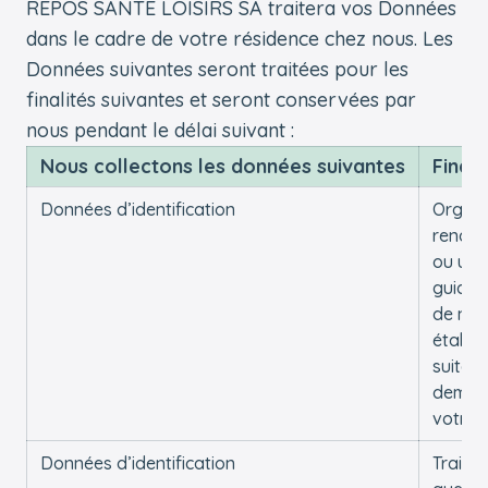
REPOS SANTE LOISIRS SA traitera vos Données
dans le cadre de votre résidence chez nous. Les
Données suivantes seront traitées pour les
finalités suivantes et seront conservées par
nous pendant le délai suivant :
Nous collectons les données suivantes
Finali
Données d’identification
Organi
rendez
ou une 
guidée
de nos
établi
suite à
deman
votre 
Données d’identification
Traiter