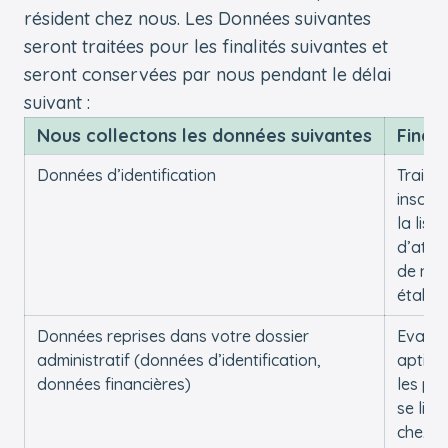
résident chez nous. Les Données suivantes
seront traitées pour les finalités suivantes et
seront conservées par nous pendant le délai
suivant :
Nous collectons les données suivantes
Finali
Données d’identification
Traiter
inscrip
la liste
d’atte
de nos
établi
Données reprises dans votre dossier
Evalue
administratif (données d’identification,
aptitu
données financières)
les pla
se libè
chez n