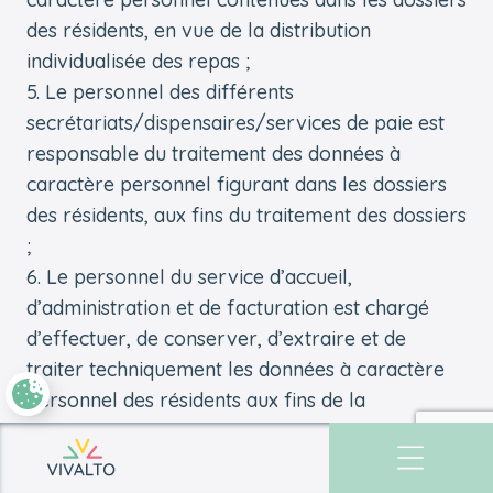
des résidents, en vue de la distribution
individualisée des repas ;
Le personnel des différents
secrétariats/dispensaires/services de paie est
responsable du traitement des données à
caractère personnel figurant dans les dossiers
des résidents, aux fins du traitement des dossiers
;
Le personnel du service d’accueil,
d’administration et de facturation est chargé
d’effectuer, de conserver, d’extraire et de
traiter techniquement les données à caractère
personnel des résidents aux fins de la
facturation ;
Le personnel du service social est
Retourner à l'accueil
responsable de la conduite, du stockage, de la