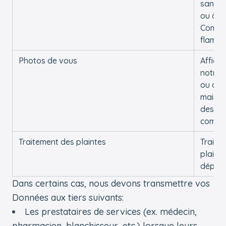
santé 
ou à la
Commu
flama
Photos de vous
Affiche
notre s
ou dan
maison 
des
commun
Traitement des plaintes
Traiter
plaint
dépos
Dans certains cas, nous devons transmettre vos
Données aux tiers suivants:
Les prestataires de services (ex. médecin,
pharmacien, blanchisseur, etc.) lorsque leurs