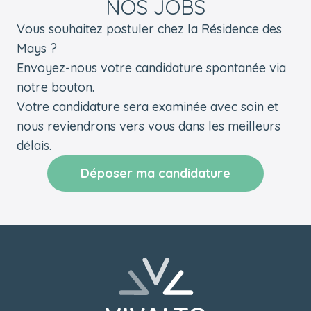
NOS JOBS
Vous souhaitez postuler chez la Résidence des
Mays ?
Envoyez-nous votre candidature spontanée via
notre bouton.
Votre candidature sera examinée avec soin et
nous reviendrons vers vous dans les meilleurs
délais.
Déposer ma candidature
Pied de page
Retourner à l'accueil