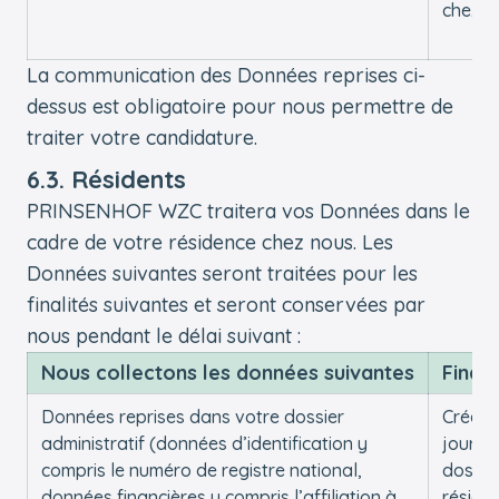
chez n
La communication des Données reprises ci-
dessus est obligatoire pour nous permettre de
traiter votre candidature.
6.3. Résidents
PRINSENHOF WZC traitera vos Données dans le
cadre de votre résidence chez nous. Les
Données suivantes seront traitées pour les
finalités suivantes et seront conservées par
nous pendant le délai suivant :
Nous collectons les données suivantes
Finali
Données reprises dans votre dossier
Créer e
administratif (données d’identification y
jour v
compris le numéro de registre national,
dossie
données financières y compris l’affiliation à
réside