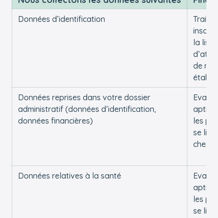
Données d’identification
Traiter
inscrip
la liste
d’atte
de nos
établi
Données reprises dans votre dossier
Evalue
administratif (données d’identification,
aptitu
données financières)
les pla
se libè
chez n
Données relatives à la santé
Evalue
aptitu
les pla
se libè