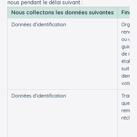
nous pendant le délai suivant :
Nous collectons les données suivantes
Finali
Données d’identification
Organi
rendez
ou une 
guidée
de nos
établi
suite à
deman
votre 
Données d’identification
Traiter
questi
remarq
réclam