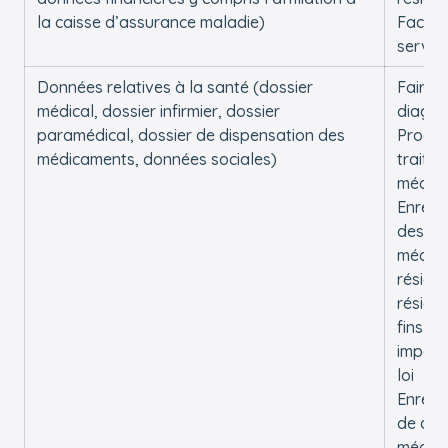
la caisse d’assurance maladie)
Factur
service
Données relatives à la santé (dossier
Faire 
médical, dossier infirmier, dossier
diagno
paramédical, dossier de dispensation des
Procéd
médicaments, données sociales)
traite
médic
Enregi
des d
médica
réside
réside
fins in
imposé
loi
Enregi
de do
médica