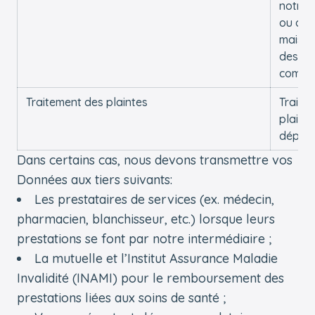
notre s
ou dan
maison 
des
commun
Traitement des plaintes
Traiter
plaint
dépos
Dans certains cas, nous devons transmettre vos
Données aux tiers suivants:
Les prestataires de services (ex. médecin,
pharmacien, blanchisseur, etc.) lorsque leurs
prestations se font par notre intermédiaire ;
La mutuelle et l’Institut Assurance Maladie
Invalidité (INAMI) pour le remboursement des
prestations liées aux soins de santé ;