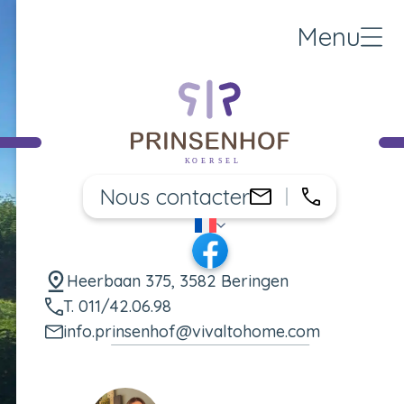
Menu
Nous contacter
011/42.06.
info.prinsenho
FR
Changer de langue
Facebook
Heerbaan 375, 3582 Beringen
T. 011/42.06.98
info.prinsenhof@vivaltohome.com