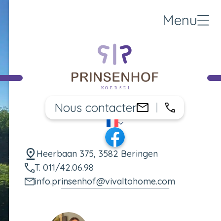
Menu
Nous contacter
011/42.06.
info.prinsenho
FR
Changer de langue
Facebook
Heerbaan 375, 3582 Beringen
T. 011/42.06.98
info.prinsenhof@vivaltohome.com