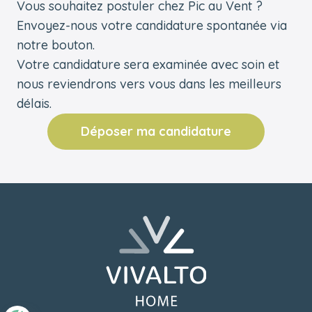
Vous souhaitez postuler chez Pic au Vent ?
Envoyez-nous votre candidature spontanée via
notre bouton.
Votre candidature sera examinée avec soin et
nous reviendrons vers vous dans les meilleurs
délais.
Déposer ma candidature
Pied de page
Retourner à l'accueil