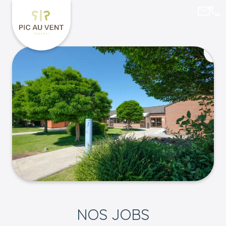
sophi
069
Retourner à l'accueil de Pic au Vent
NOS JOBS