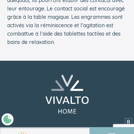
adéquats, ils pourront établir des contacts avec
leur entourage. Le contact social est encouragé
grâce à la table magique. Les engrammes sont
activés via la réminiscence et l’agitation est
combattue à l’aide des tablettes tactiles et des
bains de relaxation.
Pied de page
Retourner à l'accueil
Si
RGPD