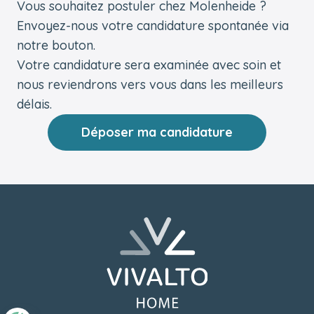
Vous souhaitez postuler chez Molenheide ?
Envoyez-nous votre candidature spontanée via
notre bouton.
Votre candidature sera examinée avec soin et
nous reviendrons vers vous dans les meilleurs
délais.
Déposer ma candidature
Pied de page
Retourner à l'accueil