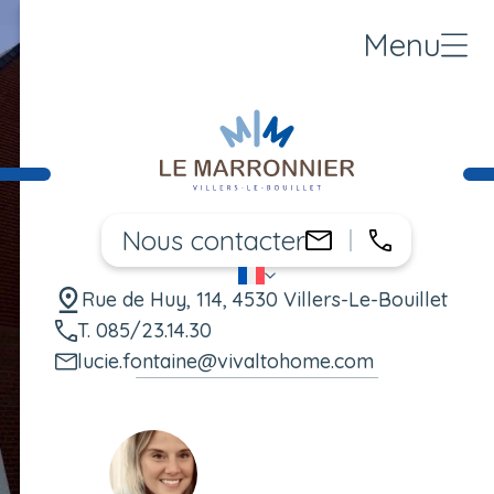
Menu
Nous contacter
085/23.14.
lucie.fontaine
FR
Changer de langue
Rue de Huy, 114, 4530 Villers-Le-Bouillet
T. 085/23.14.30
lucie.fontaine@vivaltohome.com