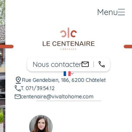
Menu
Nous contacter
071/39.54.
centenaire@vi
FR
Changer de langue
Rue Gendebien, 186, 6200 Châtelet
T. 071/39.54.12
centenaire@vivaltohome.com