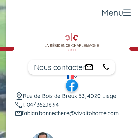
Menu
Nous contacter
04/362.16.
fabian.bonnec
FR
Changer de langue
Facebook
Rue de Bois de Breux 53, 4020 Liège
T. 04/362.16.94
fabian.bonnechere@vivaltohome.com