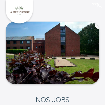
lamer
081
Retourner à l'accueil de La Méridienne
NOS JOBS