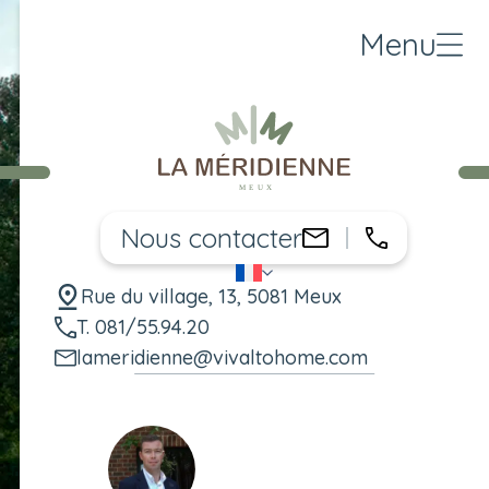
Menu
Nous contacter
081/55.94.
lameridienne@
FR
Changer de langue
Rue du village, 13, 5081 Meux
T. 081/55.94.20
lameridienne@vivaltohome.com