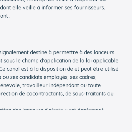
ont elle veille à informer ses fournisseurs.
ant :
 signalement destiné à permettre à des lanceurs
sous le champ d’application de la loi applicable
e canal est à la disposition de et peut être utilisé
 ou ses candidats employés, ses cadres,
bénévole, travailleur indépendant ou toute
irection de cocontractants, de sous-traitants ou
ction des lanceurs d’alerte y est également
ment via le lien suivant :