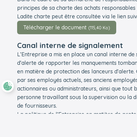
principes de sa charte des achats responsables d
Ladite charte peut être consultée via le lien suiv
Télécharger le document
(115,40 Ko)
Canal interne de signalement
L’Entreprise a mis en place un canal interne de
d’alerte de rapporter les manquements tombant 
en matière de protection des lanceurs d’alerte. C
par ses employés actuels, ses anciens employés
actionnaires ou administrateurs, ainsi que tout 
personne travaillant sous la supervision ou la d
de fournisseurs.
La politique de l’Entreprise en matière de prote
disponible.
Il peut être accédé à ce canal interne de signale