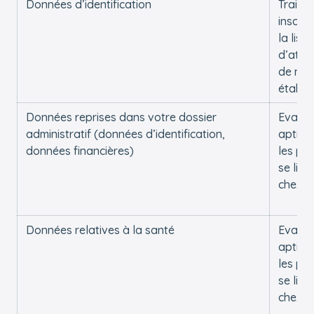
Données d’identification
Traiter
inscrip
la liste
d’atte
de nos
établi
Données reprises dans votre dossier
Evalue
administratif (données d’identification,
aptitu
données financières)
les pla
se libè
chez n
Données relatives à la santé
Evalue
aptitu
les pla
se libè
chez n