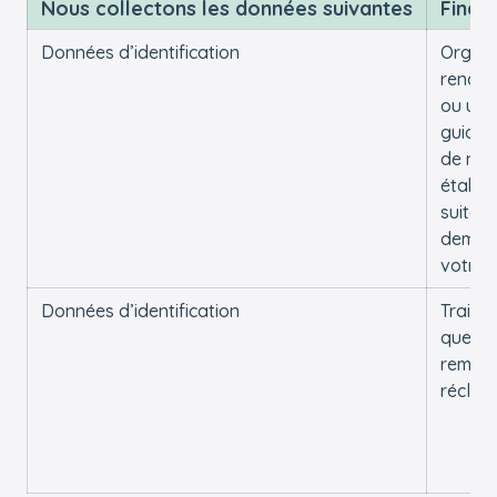
Nous collectons les données suivantes
Finali
Données d’identification
Organi
rendez
ou une 
guidée
de nos
établi
suite à
deman
votre 
Données d’identification
Traiter
questi
remarq
réclam