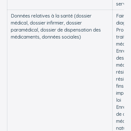
service
Données relatives à la santé (dossier
Faire 
médical, dossier infirmier, dossier
diagno
paramédical, dossier de dispensation des
Procéd
médicaments, données sociales)
traite
médic
Enregi
des d
médica
réside
réside
fins in
imposé
loi
Enregi
de do
médica
nature