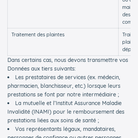
maison 
des
commun
Traitement des plaintes
Traiter
plaint
dépos
Dans certains cas, nous devons transmettre vos
Données aux tiers suivants:
Les prestataires de services (ex. médecin,
pharmacien, blanchisseur, etc.) lorsque leurs
prestations se font par notre intermédiaire ;
La mutuelle et l’Institut Assurance Maladie
Invalidité (INAMI) pour le remboursement des
prestations liées aux soins de santé ;
Vos représentants légaux, mandataires,
personnes de confiance ou autres personnes