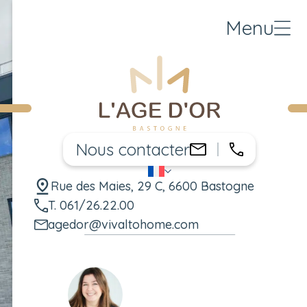
Menu
Nous contacter
061/26.22
agedor@vivalt
FR
Changer de langue
Rue des Maies, 29 C, 6600 Bastogne
T. 061/26.22.00
agedor@vivaltohome.com