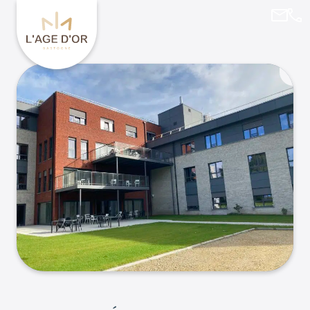
agedo
061
Retourner à l'accueil de L’Age d’Or