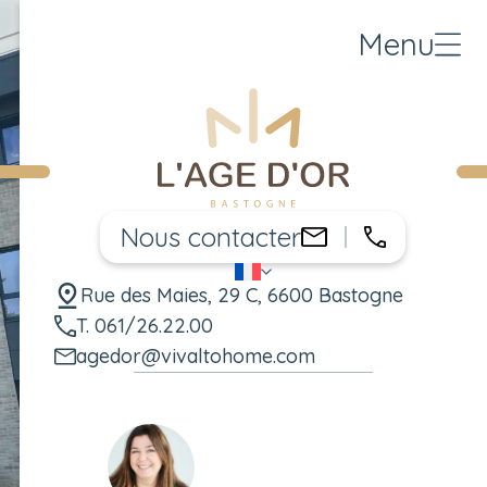
Menu
Nous contacter
061/26.22
agedor@vivalt
FR
Changer de langue
Rue des Maies, 29 C, 6600 Bastogne
T. 061/26.22.00
agedor@vivaltohome.com