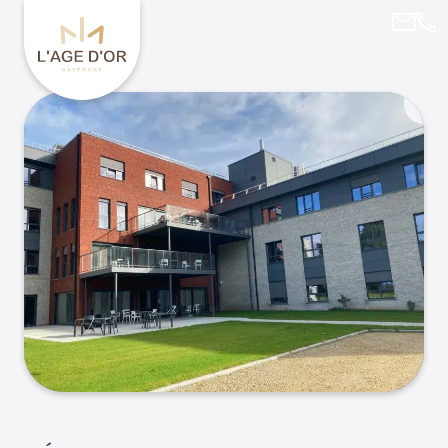
agedo
061
Retourner à l'accueil de L’Age d’Or