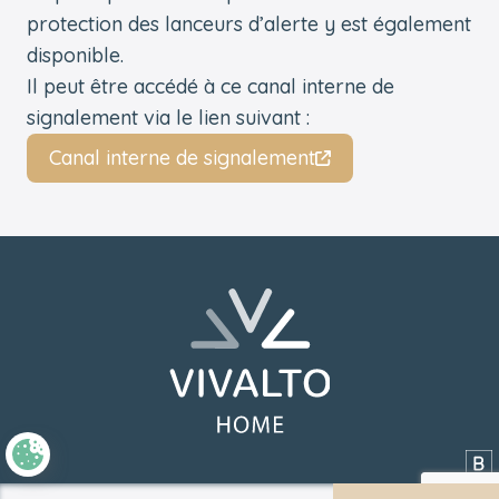
protection des lanceurs d’alerte y est également
disponible.
Il peut être accédé à ce canal interne de
signalement via le lien suivant :
Canal interne de signalement
Pied de page
Retourner à l'accueil
Si
RGPD