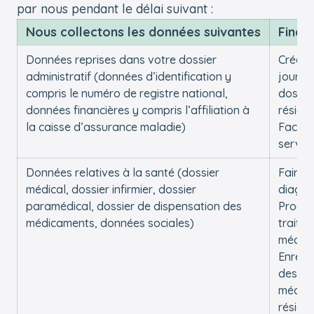
par nous pendant le délai suivant :
Nous collectons les données suivantes
Finali
Données reprises dans votre dossier
Créer e
administratif (données d’identification y
jour v
compris le numéro de registre national,
dossie
données financières y compris l’affiliation à
réside
la caisse d’assurance maladie)
Factur
service
Données relatives à la santé (dossier
Faire 
médical, dossier infirmier, dossier
diagno
paramédical, dossier de dispensation des
Procéd
médicaments, données sociales)
traite
médic
Enregi
des d
médica
réside