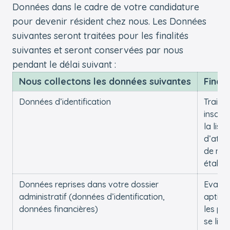
Données dans le cadre de votre candidature
pour devenir résident chez nous. Les Données
suivantes seront traitées pour les finalités
suivantes et seront conservées par nous
pendant le délai suivant :
Nous collectons les données suivantes
Finali
Données d’identification
Traiter
inscrip
la liste
d’atte
de nos
établi
Données reprises dans votre dossier
Evalue
administratif (données d’identification,
aptitu
données financières)
les pla
se libè