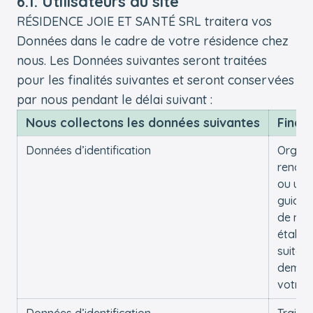
6.1. Utilisateurs du site
RÉSIDENCE JOIE ET SANTÉ SRL traitera vos
Données dans le cadre de votre résidence chez
nous. Les Données suivantes seront traitées
pour les finalités suivantes et seront conservées
par nous pendant le délai suivant :
Nous collectons les données suivantes
Finali
Données d’identification
Organi
rendez
ou une 
guidée
de nos
établi
suite à
deman
votre 
Données d’identification
Traiter