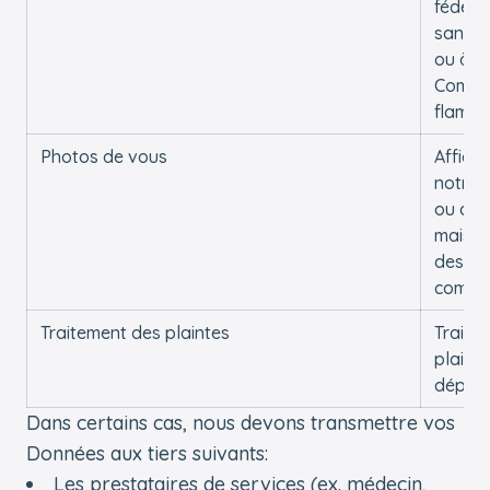
fédéral
santé 
ou à la
Commu
flama
Photos de vous
Affiche
notre s
ou dan
maison 
des
commun
Traitement des plaintes
Traiter
plaint
dépos
Dans certains cas, nous devons transmettre vos
Données aux tiers suivants:
Les prestataires de services (ex. médecin,