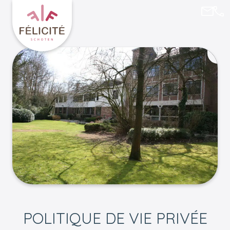
felici
03/
Retourner à l'accueil de Félicité
POLITIQUE DE VIE PRIVÉE