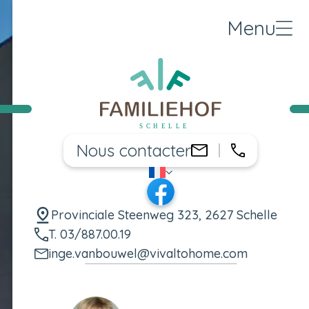
Menu
Nous contacter
03/887.00.
inge.vanbouwe
FR
Changer de langue
Facebook
Provinciale Steenweg 323, 2627 Schelle
T. 03/887.00.19
inge.vanbouwel@vivaltohome.com