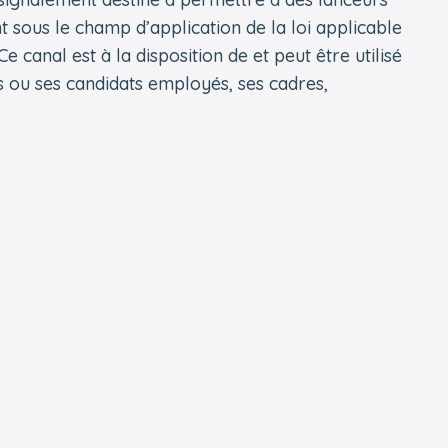
sous le champ d’application de la loi applicable
e canal est à la disposition de et peut être utilisé
 ou ses candidats employés, ses cadres,
bénévole, travailleur indépendant ou toute
irection de cocontractants, de sous-traitants ou
ction des lanceurs d’alerte y est également
ment via le lien suivant :