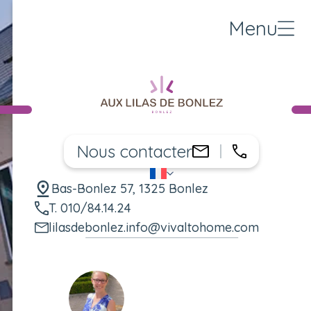
Menu
Nous contacter
010/84.14.
lilasdebonlez.
FR
Changer de langue
Bas-Bonlez 57, 1325 Bonlez
T. 010/84.14.24
lilasdebonlez.info@vivaltohome.com