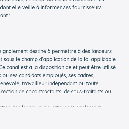
ont elle veille à informer ses fournisseurs.
ant :
 signalement destiné à permettre à des lanceurs
sous le champ d’application de la loi applicable
e canal est à la disposition de et peut être utilisé
 ou ses candidats employés, ses cadres,
bénévole, travailleur indépendant ou toute
irection de cocontractants, de sous-traitants ou
ction des lanceurs d’alerte y est également
ment via le lien suivant :