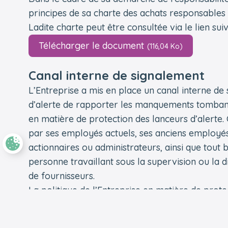
principes de sa charte des achats responsables d
Ladite charte peut être consultée via le lien suiv
Télécharger le document
(116,04 Ko)
Canal interne de signalement
L’Entreprise a mis en place un canal interne de
d’alerte de rapporter les manquements tombant 
en matière de protection des lanceurs d’alerte. C
par ses employés actuels, ses anciens employés
actionnaires ou administrateurs, ainsi que tout 
personne travaillant sous la supervision ou la d
de fournisseurs.
La politique de l’Entreprise en matière de prote
disponible.
Il peut être accédé à ce canal interne de signale