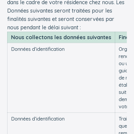
dans le cadre de votre résidence chez nous. Les
Données suivantes seront traitées pour les
finalités suivantes et seront conservées par
nous pendant le délai suivant :
Nous collectons les données suivantes
Finali
Données d’identification
Organi
rendez
ou une 
guidée
de nos
établi
suite à
deman
votre 
Données d’identification
Traiter
questi
remarq