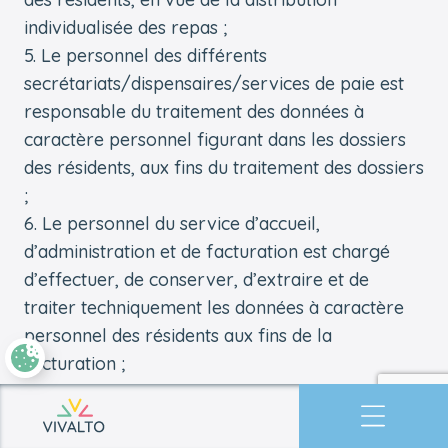
individualisée des repas ;
Le personnel des différents
secrétariats/dispensaires/services de paie est
responsable du traitement des données à
caractère personnel figurant dans les dossiers
des résidents, aux fins du traitement des dossiers
;
Le personnel du service d’accueil,
d’administration et de facturation est chargé
d’effectuer, de conserver, d’extraire et de
traiter techniquement les données à caractère
personnel des résidents aux fins de la
facturation ;
Le personnel du service social est
responsable de la conduite, du stockage, de la
Retourner à l'accueil
recherche et du traitement technique des