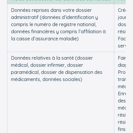
Données reprises dans votre dossier
Créer e
administratif (données d’identification y
jour v
compris le numéro de registre national,
dossie
données financières y compris l’affiliation à
réside
la caisse d’assurance maladie)
Factur
service
Données relatives à la santé (dossier
Faire 
médical, dossier infirmier, dossier
diagno
paramédical, dossier de dispensation des
Procéd
médicaments, données sociales)
traite
médic
Enregi
des d
médica
réside
réside
fins in