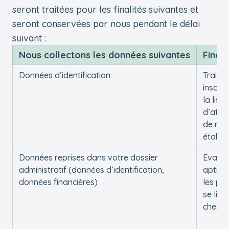
seront traitées pour les finalités suivantes et
seront conservées par nous pendant le délai
suivant :
Nous collectons les données suivantes
Finali
Données d’identification
Traiter
inscrip
la liste
d’atte
de nos
établi
Données reprises dans votre dossier
Evalue
administratif (données d’identification,
aptitu
données financières)
les pla
se libè
chez n