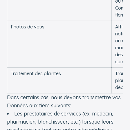
ou à la
Commu
flama
Photos de vous
Affiche
notre s
ou dan
maison 
des
commun
Traitement des plaintes
Traiter
plaint
dépos
Dans certains cas, nous devons transmettre vos
Données aux tiers suivants:
Les prestataires de services (ex. médecin,
pharmacien, blanchisseur, etc.) lorsque leurs
prestations se font par notre intermédiaire ;