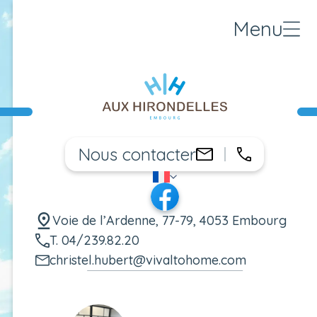
Menu
Nous contacter
04/239.82
christel.huber
FR
Changer de langue
Facebook
Voie de l’Ardenne, 77-79, 4053 Embourg
T. 04/239.82.20
christel.hubert@vivaltohome.com