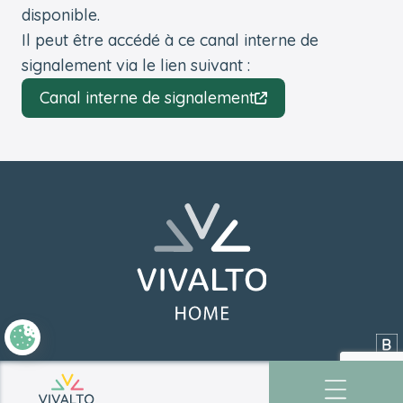
disponible.
Il peut être accédé à ce canal interne de
signalement via le lien suivant :
Canal interne de signalement
Pied de page
Retourner à l'accueil
Si
RGPD
Retourner à l'accueil