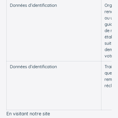
Données d’identification
Organi
rendez
ou une 
guidée
de nos
établi
suite à
deman
votre 
Données d’identification
Traiter
questi
remarq
réclam
En visitant notre site