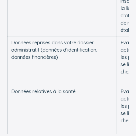
inscrip
la liste
d’atte
de nos
établi
Données reprises dans votre dossier
Evalue
administratif (données d’identification,
aptitu
données financières)
les pla
se libè
chez n
Données relatives à la santé
Evalue
aptitu
les pla
se libè
chez n