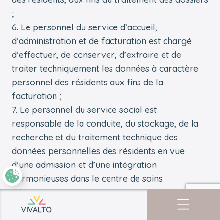
;
Le personnel du service d’accueil,
d’administration et de facturation est chargé
d’effectuer, de conserver, d’extraire et de
traiter techniquement les données à caractère
personnel des résidents aux fins de la
facturation ;
Le personnel du service social est
responsable de la conduite, du stockage, de la
recherche et du traitement technique des
données personnelles des résidents en vue
d’une admission et d’une intégration
harmonieuses dans le centre de soins
résidentiels ;
Le délégué à la protection des données traite
Retourner à l'accueil
les données à caractère personnel figurant dans