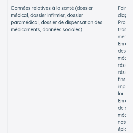
Données relatives à la santé (dossier
Faire 
médical, dossier infirmier, dossier
diagno
paramédical, dossier de dispensation des
Procéd
médicaments, données sociales)
traite
médic
Enregi
des d
médica
réside
réside
fins in
imposé
loi
Enregi
de do
médica
nature
épidém