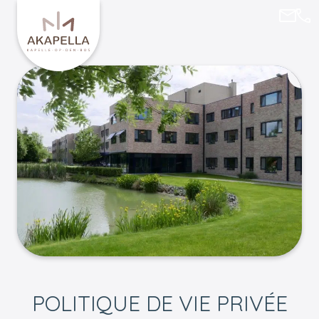
akape
015
Retourner à l'accueil de Akapella
POLITIQUE DE VIE PRIVÉE